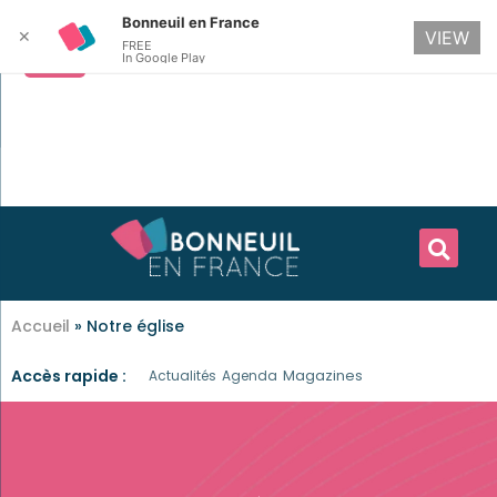
Bonneuil en France
✕
VIEW
FREE
In Google Play
Accueil
»
Notre église
Accès rapide :
Magazines
Actualités
Agenda