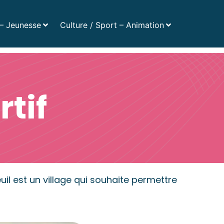
Numéros utiles
– Jeunesse
Culture / Sport – Animation
ès rapide :
Actualités
Agenda
Magazines
tif
uil est un village qui souhaite permettre