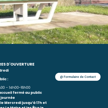
RES D'OUVERTURE
dredi
@ Formulaire de Contact
lic :
h30 – 14h00-16h00
accueil fermé au public
 journée
e Mercredi jusqu’à 17h et
ec Le Maire et les
É
lus le