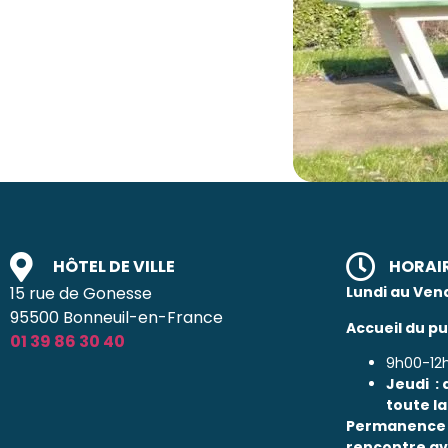
HÔTEL DE VILLE
HORAI
15 rue de Gonesse
Lundi au Ven
95500 Bonneuil-en-France
Accueil du pub
01 39 86 30 40
9h00-12
Jeudi : 
toute la
Permanence l
rencontre av