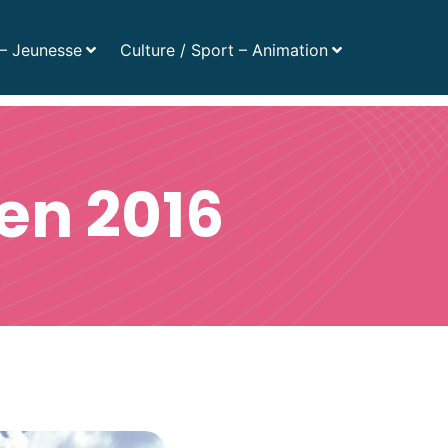
Numéros utiles
– Jeunesse
Culture / Sport – Animation
ès rapide :
Actualités
Agenda
Magazines
en 2016