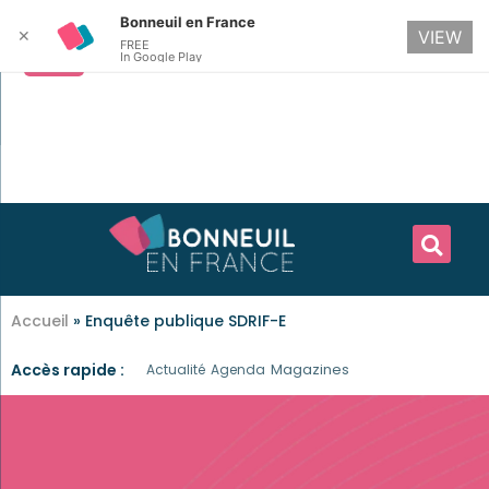
Bonneuil en France
✕
VIEW
FREE
In Google Play
Accueil
»
Enquête publique SDRIF-E
Accès rapide :
Magazines
Actualité
Agenda